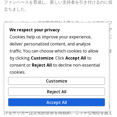
ファンベースを育成し、新しい支持者を引き付けるのに役
立ちました。
コビー・ジョーンズの魅力的な人格とフィールドでのパフ
ォーマンスは、彼をメディアの注目の頻繁な対象にし、ア
We respect your privacy
メリカのスポーツ文化におけるサッカーの存在感をさらに
Cookies help us improve your experience,
高めました。メディア報道が拡大するにつれて、一般の
deliver personalized content, and analyze
人々のサッカーに対する理解と評価が高まるのに寄与しま
traffic. You can choose which cookies to allow
した。
by clicking
Customize
. Click
Accept All
to
consent or
Reject All
to decline non-essential
アメリカにおけるサッカ
cookies.
Customize
ーの文化的受容
Reject All
Accept All
1990年代後半から2000年代初頭にかけて、アメリカにお
けるサッカーは文化的受容を得始め、ニッチな地位を超え