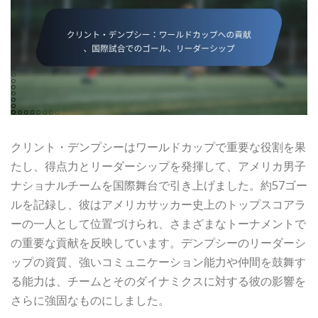
クリント・デンプシーはワールドカップで重要な役割を果
たし、得点力とリーダーシップを発揮して、アメリカ男子
ナショナルチームを国際舞台で引き上げました。約57ゴー
ルを記録し、彼はアメリカサッカー史上のトップスコアラ
ーの一人として位置づけられ、さまざまなトーナメントで
の重要な貢献を反映しています。デンプシーのリーダーシ
ップの資質、強いコミュニケーション能力や仲間を鼓舞す
る能力は、チームとそのダイナミクスに対する彼の影響を
さらに強固なものにしました。