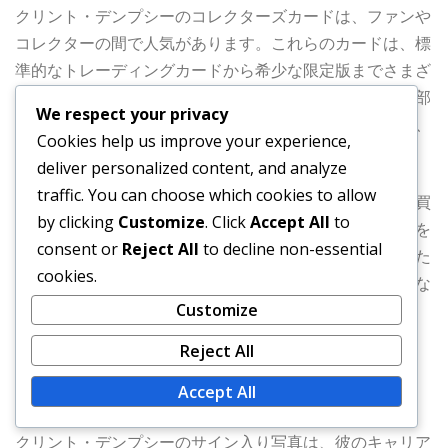
クリント・デンプシーのコレクターズカードは、ファンや
コレクターの間で人気があります。これらのカードは、標
準的なトレーディングカードから希少な限定版までさまざ
まで、彼のキャリアのハイライトが描かれています。一部
We respect your privacy
のカードにはサインや特別なインサートが含まれており、
Cookies help us improve your experience,
価値を高めています。
deliver personalized content, and analyze
traffic. You can choose which cookies to allow
コレクションを構築するためには、ファンがカードを売買
by clicking
Customize
. Click
Accept All
to
し、交換するコミュニティやフォーラムに参加することを
consent or
Reject All
to decline non-essential
検討してください。これにより、特定のカードを見つけた
cookies.
り、デンプシーへの情熱を共有する他のコレクターとつな
がることができます。
Customize
Reject All
サイン入り写真
Accept All
クリント・デンプシーのサイン入り写真は、彼のキャリア